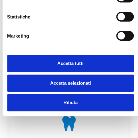
Statistiche
Marketing
Igiene Orale
Accetta tutti
A partire da
75 €
Accetta selezionati
Rifiuta